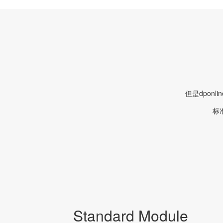
但是dpo
标
Standard Module