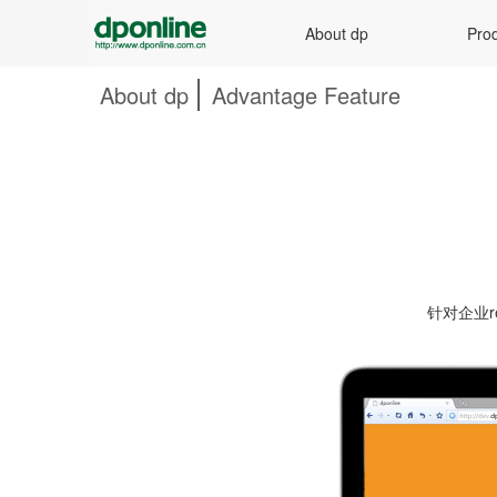
About dp
Prod
About dp
Advantage Feature
针对企业re