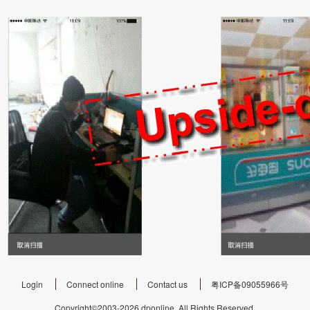
Login
Connect online
Contact us
粤ICP备09055966号
Copyright©2003-2026
dponline.
All Rights Reserved.