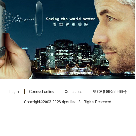
Login
Connect online
Contact us
粤ICP备09055966号
Copyright©2003-2026
dponline.
All Rights Reserved.