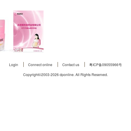
Login
Connect online
Contact us
粤ICP备09055966号
Copyright©2003-2026
dponline.
All Rights Reserved.