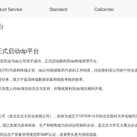
uct Service
Standard
Callcenter
台
式启动dp平台
斯利安药业与dp公司牵手成功，正式启动斯利安dp终端管理平台。
OTC代表和终端主管。dp公司根据医药代表的工作特质，结合斯利安公司的个性化需求
等任务，致力于提高终端数据采集和绩效考核的效率。
关负责人对dp项目的关注与支持，并预祝斯利安dp项目顺利开展。
司（原北京北大药业有限公司），前身为成立于1970年10月的北京医科大学实验药厂
力，现已发展为具有研发、生产和销售能力的综合性制药企业，是北京大学五大重点企业
通过药品生产质量管理规范即GMP认证，发展势头更为强劲迅猛。